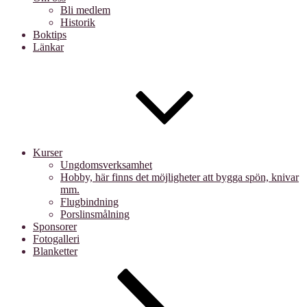
Bli medlem
Historik
Boktips
Länkar
Kurser
Ungdomsverksamhet
Hobby, här finns det möjligheter att bygga spön, knivar
mm.
Flugbindning
Porslinsmålning
Sponsorer
Fotogalleri
Blanketter