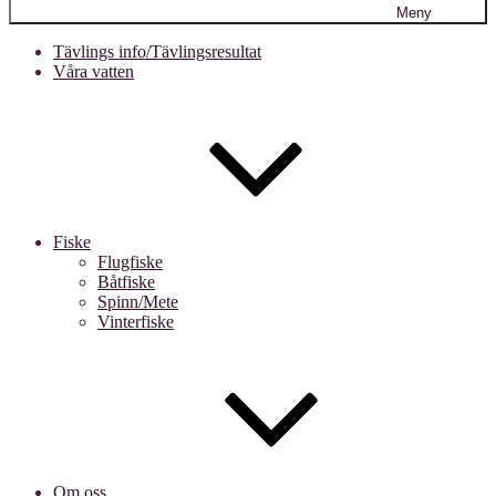
Meny
Tävlings info/Tävlingsresultat
Våra vatten
Fiske
Flugfiske
Båtfiske
Spinn/Mete
Vinterfiske
Om oss