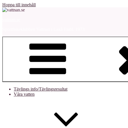
Hoppa till innehåll
vattnan.se
Sportfiskeklubben Vattnan i Laxå Etabl. 1973
Tävlings info/Tävlingsresultat
Våra vatten