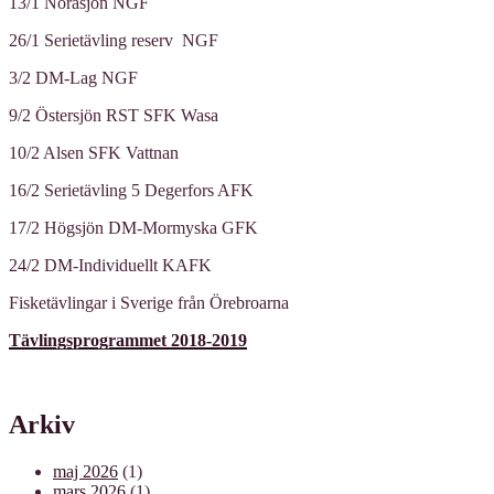
13/1 Norasjön NGF
26/1 Serietävling reserv NGF
3/2 DM-Lag NGF
9/2 Östersjön RST SFK Wasa
10/2 Alsen SFK Vattnan
16/2 Serietävling 5 Degerfors AFK
17/2 Högsjön DM-Mormyska GFK
24/2 DM-Individuellt KAFK
Fisketävlingar i Sverige från Örebroarna
Tävlingsprogrammet 2018-2019
Arkiv
maj 2026
(1)
mars 2026
(1)