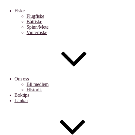
Fiske
Flugfiske
Båtfiske
Spinn/Mete
Vinterfiske
Om oss
Bli medlem
Historik
Boktips
Länkar