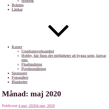
Historik
Boktips
Länkar
Kurser
Ungdomsverksamhet
Hobby, här finns det möjligheter att bygga spön, knivar
mm.
Flugbindning
Porslinsmålning
Sponsorer
Fotogalleri
Blanketter
Månad: maj 2020
Publicerat
4 maj, 2020
4 maj, 2020