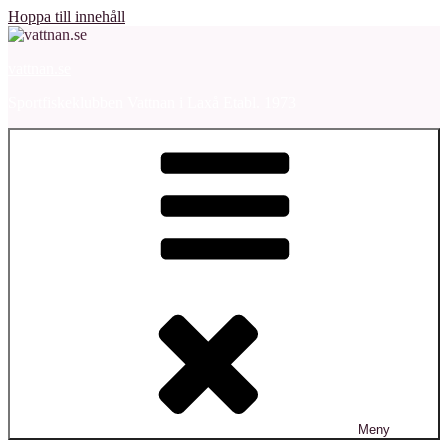
Hoppa till innehåll
vattnan.se
Sportfiskeklubben Vattnan i Laxå Etabl. 1973
Meny