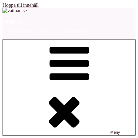
Hoppa till innehåll
vattnan.se
Sportfiskeklubben Vattnan i Laxå Etabl. 1973
Meny