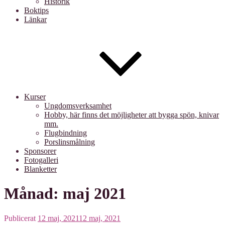
Historik
Boktips
Länkar
Kurser
Ungdomsverksamhet
Hobby, här finns det möjligheter att bygga spön, knivar
mm.
Flugbindning
Porslinsmålning
Sponsorer
Fotogalleri
Blanketter
Månad: maj 2021
Publicerat
12 maj, 2021
12 maj, 2021