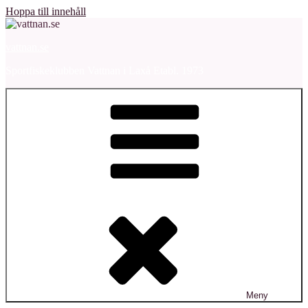
Hoppa till innehåll
vattnan.se
Sportfiskeklubben Vattnan i Laxå Etabl. 1973
Meny