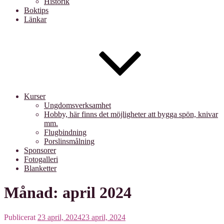
Historik
Boktips
Länkar
Kurser
Ungdomsverksamhet
Hobby, här finns det möjligheter att bygga spön, knivar
mm.
Flugbindning
Porslinsmålning
Sponsorer
Fotogalleri
Blanketter
Månad: april 2024
Publicerat
23 april, 2024
23 april, 2024