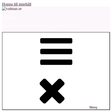
Hoppa till innehåll
vattnan.se
Sportfiskeklubben Vattnan i Laxå Etabl. 1973
Meny