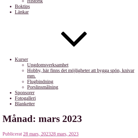
Historik
Boktips
Länkar
Kurser
Ungdomsverksamhet
Hobby, här finns det möjligheter att bygga spön, knivar
mm.
Flugbindning
Porslinsmålning
Sponsorer
Fotogalleri
Blanketter
Månad: mars 2023
Publicerat
28 mars, 2023
28 mars, 2023