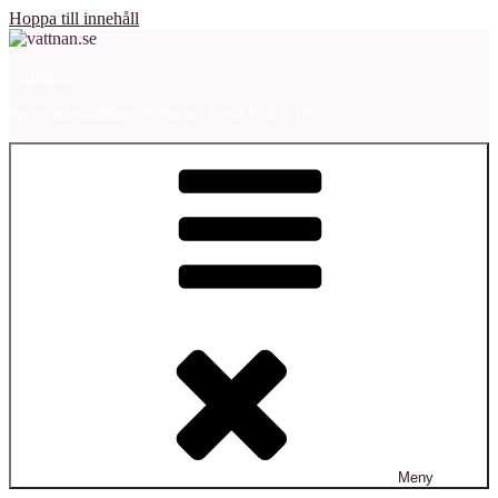
Hoppa till innehåll
vattnan.se
Sportfiskeklubben Vattnan i Laxå Etabl. 1973
Meny