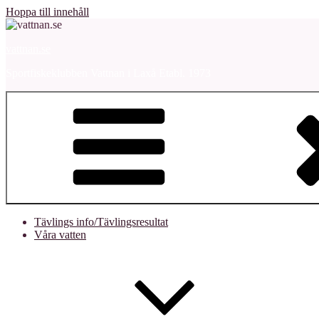
Hoppa till innehåll
vattnan.se
Sportfiskeklubben Vattnan i Laxå Etabl. 1973
Tävlings info/Tävlingsresultat
Våra vatten