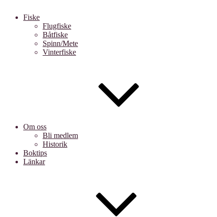
Fiske
Flugfiske
Båtfiske
Spinn/Mete
Vinterfiske
Om oss
Bli medlem
Historik
Boktips
Länkar