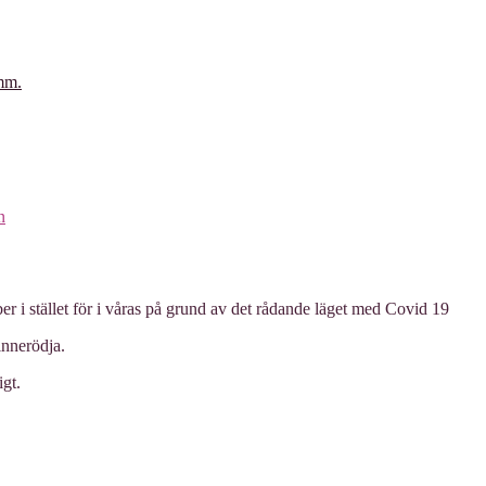
 mm.
n
ber i stället för i våras på grund av det rådande läget med Covid 19
innerödja.
igt.