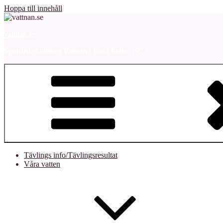
Hoppa till innehåll
vattnan.se
Sportfiskeklubben Vattnan i Laxå Etabl. 1973
Tävlings info/Tävlingsresultat
Våra vatten