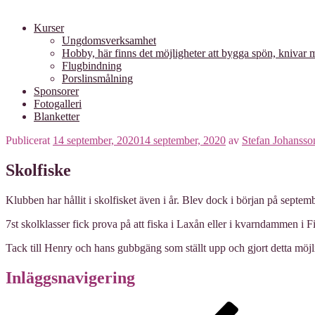
Kurser
Ungdomsverksamhet
Hobby, här finns det möjligheter att bygga spön, knivar
Flugbindning
Porslinsmålning
Sponsorer
Fotogalleri
Blanketter
Publicerat
14 september, 2020
14 september, 2020
av
Stefan Johansso
Skolfiske
Klubben har hållit i skolfisket även i år. Blev dock i början på septem
7st skolklasser fick prova på att fiska i Laxån eller i kvarndammen i F
Tack till Henry och hans gubbgäng som ställt upp och gjort detta möjl
Inläggsnavigering