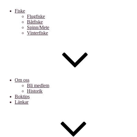
Fiske
Flugfiske
Båtfiske
Spinn/Mete
Vinterfiske
Om oss
Bli medlem
Historik
Boktips
Länkar