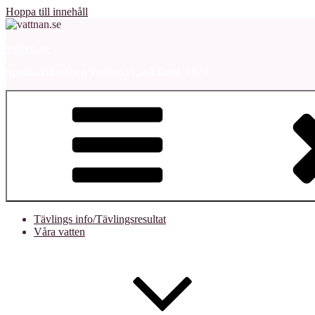
Hoppa till innehåll
vattnan.se
Sportfiskeklubben Vattnan i Laxå Etabl. 1973
Tävlings info/Tävlingsresultat
Våra vatten