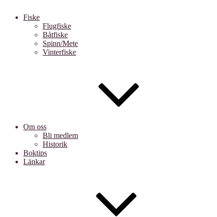
Fiske
Flugfiske
Båtfiske
Spinn/Mete
Vinterfiske
Om oss
Bli medlem
Historik
Boktips
Länkar