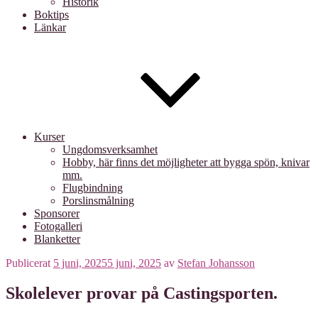
Historik
Boktips
Länkar
Kurser
Ungdomsverksamhet
Hobby, här finns det möjligheter att bygga spön, knivar
mm.
Flugbindning
Porslinsmålning
Sponsorer
Fotogalleri
Blanketter
Publicerat
5 juni, 2025
5 juni, 2025
av
Stefan Johansson
Skolelever provar på Castingsporten.