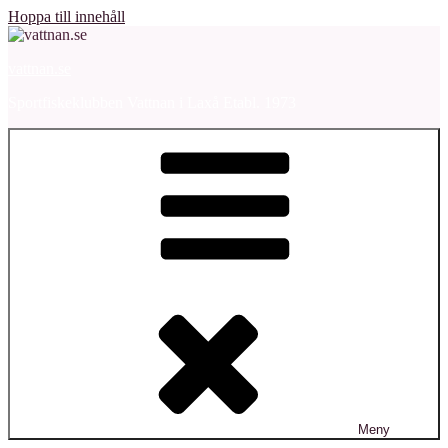
Hoppa till innehåll
vattnan.se
Sportfiskeklubben Vattnan i Laxå Etabl. 1973
Meny